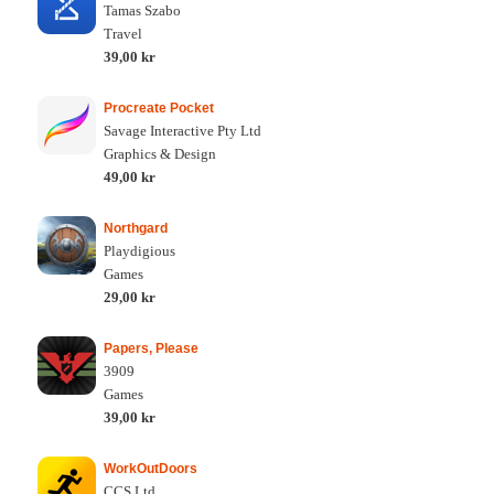
Tamas Szabo
Travel
39,00 kr
Procreate Pocket
Savage Interactive Pty Ltd
Graphics & Design
49,00 kr
Northgard
Playdigious
Games
29,00 kr
Papers, Please
3909
Games
39,00 kr
WorkOutDoors
CCS Ltd