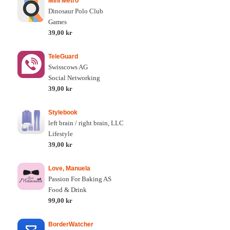
Mini Metro
Dinosaur Polo Club
Games
39,00 kr
TeleGuard
Swisscows AG
Social Networking
39,00 kr
Stylebook
left brain / right brain, LLC
Lifestyle
39,00 kr
Love, Manuela
Passion For Baking AS
Food & Drink
99,00 kr
BorderWatcher