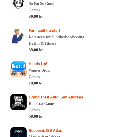
So Far So Good
Games
39,00 kr
Far - godt fra start
Komiteen for Sundhedsoplysning
Health & Fitness
39,00 kr
Heads Up!
Warner Bros.
Games
19,00 kr
Grand Theft Auto: San Andreas
Rockstar Games
Games
59,00 kr
Subpoint: ISS Atlas
Maximilian Weber