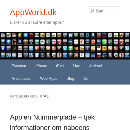
Søg
AppWorld.dk
Elsker du at surfe efter apps?
Secondary menu
Fortsæt til primært indhold
Fortsæt til sekundært indhold
Hovedmenu
Forsiden
Fortsæt til primært indhold
Fortsæt til sekundært indhold
iPhone
iPad
Mac
Android
Andre apps
Web-Apps
Blog
Om
IPAD
KATEGORIARKIV:
App’en Nummerplade – tjek
informationer om naboens