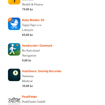
Health & Fitness
79,00 kr
Baby Monitor 3G
TappyTaps s.r.o.
Lifestyle
69,00 kr
Vandreruter i Danmark
Bo Kalvslund
Navigation
9,00 kr
AutoSnore: Snoring Recorder
Tantsissa
Medical
39,00 kr
PeakFinder
PeakFinder GmbH