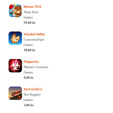
Bloons TD 6
Ninja Kiwi
Games
59,00 kr
Stardew Valley
ConcernedApe
Games
39,00 kr
Plague Inc.
Ndemic Creations
Games
9,00 kr
Earn to Die 2
Not Doppler
Games
3,00 kr