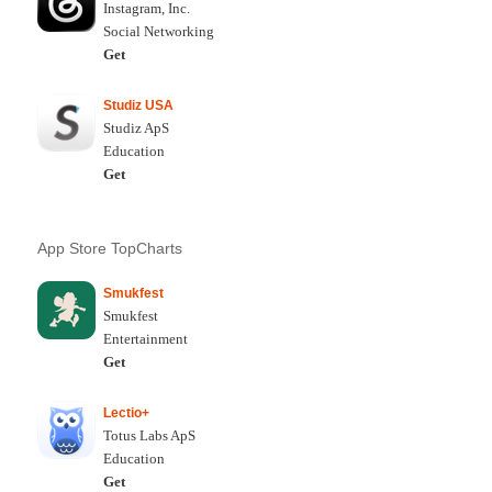
Instagram, Inc.
Social Networking
Get
Studiz USA
Studiz ApS
Education
Get
App Store TopCharts
Smukfest
Smukfest
Entertainment
Get
Lectio+
Totus Labs ApS
Education
Get