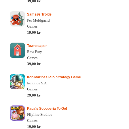
39,00 kr
Samsøs Trolde
Per Meldgaard
Games
19,00 kr
Townscaper
Raw Fury
Games
39,00 kr
Iron Marines RTS Strategy Game
Ironhide S.A.
Games
29,00 kr
Papa's Scooperia To Go!
Flipline Studios
Games
19,00 kr