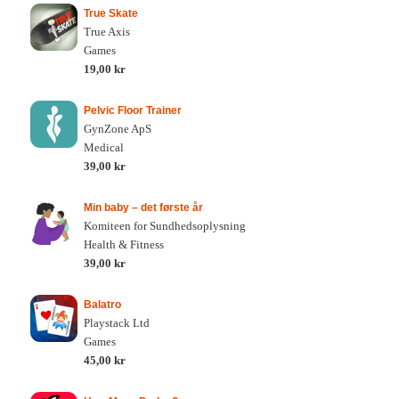
True Skate
True Axis
Games
19,00 kr
Pelvic Floor Trainer
GynZone ApS
Medical
39,00 kr
Min baby – det første år
Komiteen for Sundhedsoplysning
Health & Fitness
39,00 kr
Balatro
Playstack Ltd
Games
45,00 kr