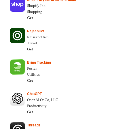
Shopify Inc.
Shopping
Get
Rejsebillet
Rejsekort A/S
Travel
Get
Bring Tracking
Posten
Utilities
Get
ChatGPT
OpenAI OpCo, LLC
Productivity
Get
Threads