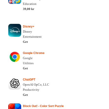
Education
39,00 kr
Disney+
Disney
Entertainment
Get
Google Chrome
Google
Utilities
Get
ChatGPT
OpenAI OpCo, LLC
Productivity
Get
Block Out! - Color Sort Puzzle