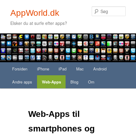
Søg
AppWorld.dk
Elsker du at surfe efter apps?
Secondary menu
Fortsæt til primært indhold
Fortsæt til sekundært indhold
Hovedmenu
Forsiden
Fortsæt til primært indhold
Fortsæt til sekundært indhold
iPhone
iPad
Mac
Android
Andre apps
Web-Apps
Blog
Om
Web-Apps til
smartphones og