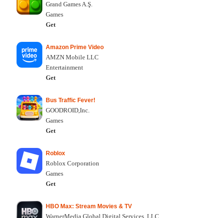
Grand Games A.Ş.
Games
Get
Amazon Prime Video
AMZN Mobile LLC
Entertainment
Get
Bus Traffic Fever!
GOODROID,Inc.
Games
Get
Roblox
Roblox Corporation
Games
Get
HBO Max: Stream Movies & TV
WarnerMedia Global Digital Services, LLC