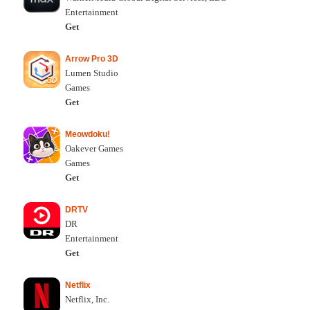
Entertainment
Get
Arrow Pro 3D
Lumen Studio
Games
Get
Meowdoku!
Oakever Games
Games
Get
DRTV
DR
Entertainment
Get
Netflix
Netflix, Inc.