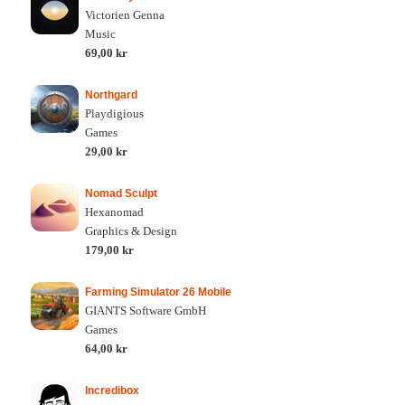
Victorien Genna
Music
69,00 kr
Northgard
Playdigious
Games
29,00 kr
Nomad Sculpt
Hexanomad
Graphics & Design
179,00 kr
Farming Simulator 26 Mobile
GIANTS Software GmbH
Games
64,00 kr
Incredibox